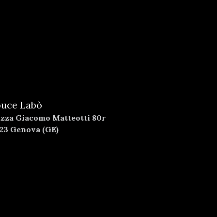
uce Labò
azza Giacomo Matteotti 80r
123 Genova (GE)