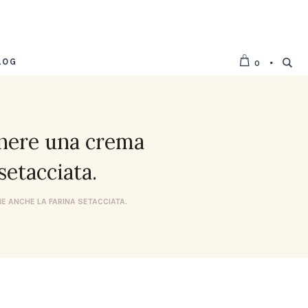
LOG
0
enere una crema
setacciata.
E ANCHE LA FARINA SETACCIATA.