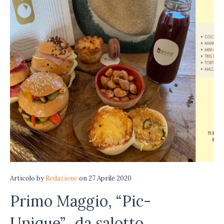
Articolo
by
Redazione
on
27 Aprile 2020
Primo Maggio, “Pic-
Unique”…da salotto