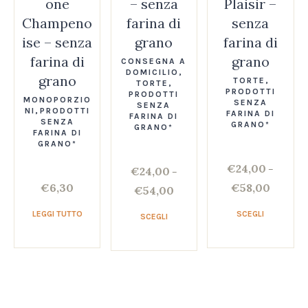
one
– senza
Plaisir –
Champeno
farina di
senza
ise – senza
grano
farina di
farina di
grano
CONSEGNA A
DOMICILIO
,
grano
TORTE
,
TORTE
,
PRODOTTI
PRODOTTI
MONOPORZIO
SENZA
SENZA
NI
,
PRODOTTI
FARINA DI
FARINA DI
SENZA
GRANO*
GRANO*
FARINA DI
GRANO*
€
24,00
–
€
24,00
–
€
6,30
€
58,00
€
54,00
LEGGI TUTTO
SCEGLI
SCEGLI