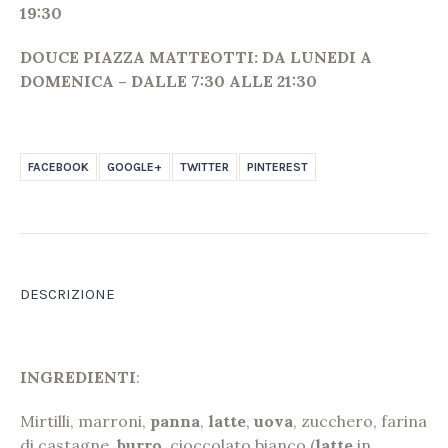
19:30
DOUCE PIAZZA MATTEOTTI:
DA LUNEDI A
DOMENICA –
DALLE 7:30 ALLE 21:30
FACEBOOK
GOOGLE+
TWITTER
PINTEREST
DESCRIZIONE
INGREDIENTI
:
Mirtilli, marroni,
panna
,
latte
,
uova
, zucchero, farina
di castagne,
burro
, cioccolato bianco (
latte
in