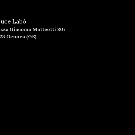
uce Labò
azza Giacomo Matteotti 80r
123 Genova (GE)