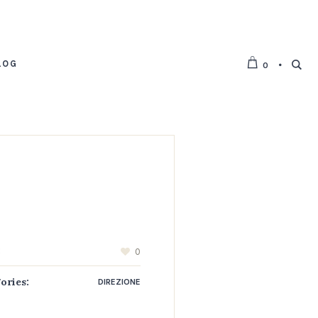
LOG
0
:
0
ories:
DIREZIONE