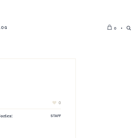
LOG
0
:
0
ories:
STAFF