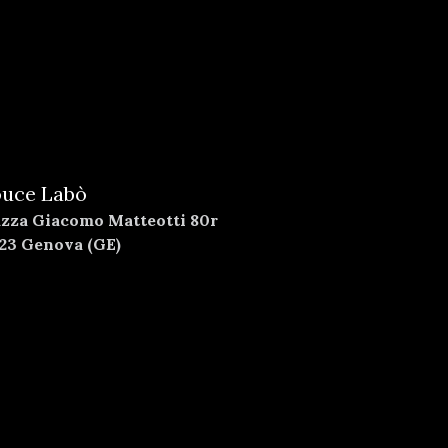
uce Labò
azza Giacomo Matteotti 80r
123 Genova (GE)