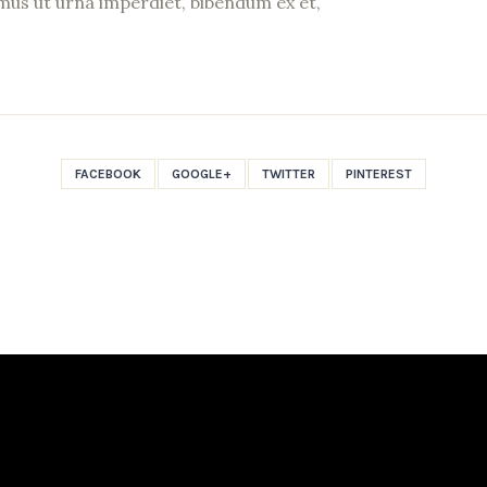
mus ut urna imperdiet, bibendum ex et,
FACEBOOK
GOOGLE+
TWITTER
PINTEREST