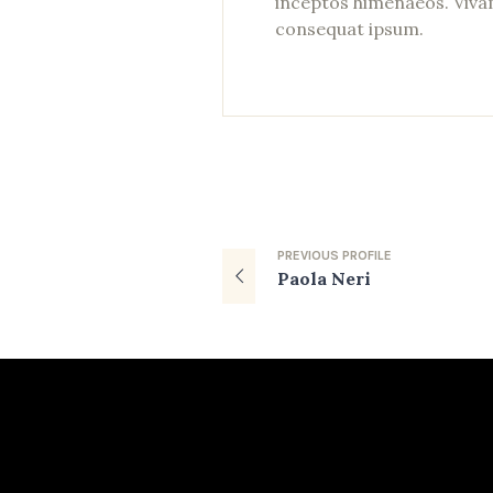
inceptos himenaeos. Viva
consequat ipsum.
PREVIOUS
PROFILE
Paola Neri