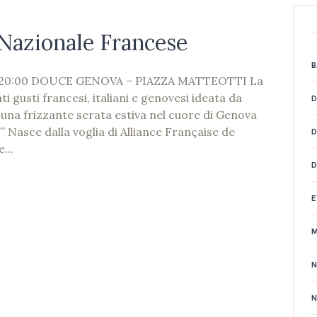
 Nazionale Francese
B
20:00 DOUCE GENOVA – PIAZZA MATTEOTTI La
i gusti francesi, italiani e genovesi ideata da
D
 una frizzante serata estiva nel cuore di Genova
asce dalla voglia di Alliance Française de
D
...
E
N