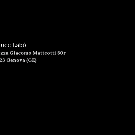
uce Labò
azza Giacomo Matteotti 80r
123 Genova (GE)