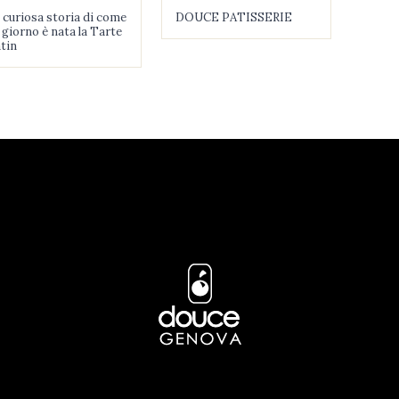
 curiosa storia di come
DOUCE PATISSERIE
COCK
 giorno è nata la Tarte
tin