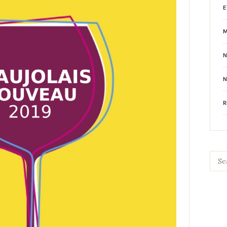
E
N
R