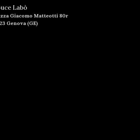
uce Labò
azza Giacomo Matteotti 80r
123 Genova (GE)