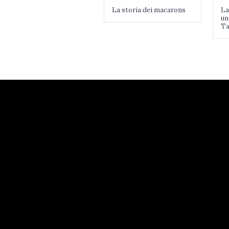
La storia dei macarons
La
un
Ta