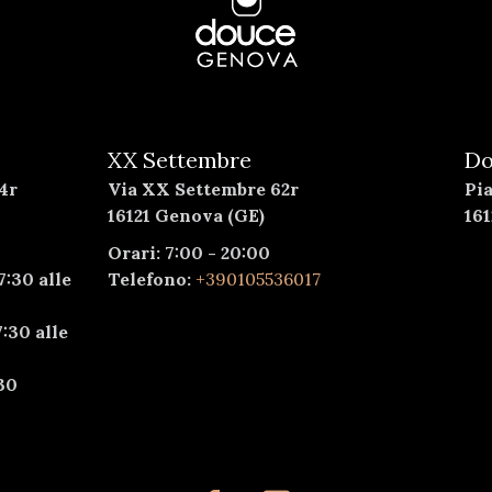
XX Settembre
Do
4r
Via XX Settembre 62r
Pi
16121 Genova (GE)
16
Orari: 7:00 - 20:00
7:30 alle
Telefono:
+390105536017
:30 alle
30