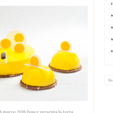
E
N
R
l’8 marzo 2018 Douce presenta la torta