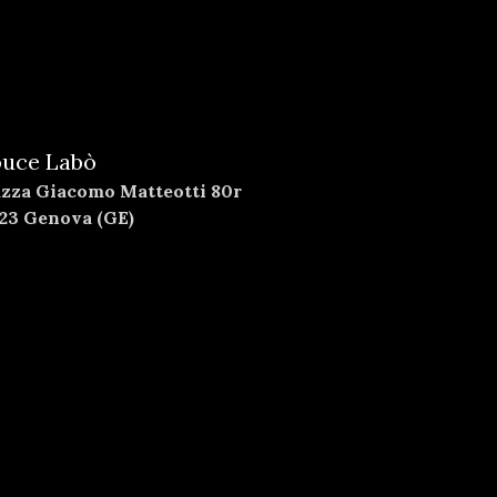
uce Labò
azza Giacomo Matteotti 80r
123 Genova (GE)