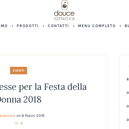
AMO
PRODOTTI
CONTATTI
MENU COMPLETO
B
EVENTI
B
esse per la Festa della
D
onna 2018
D
edazione
on
8 Marzo 2018
0