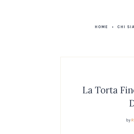
HOME
CHI SI
La Torta Fin
D
by
R