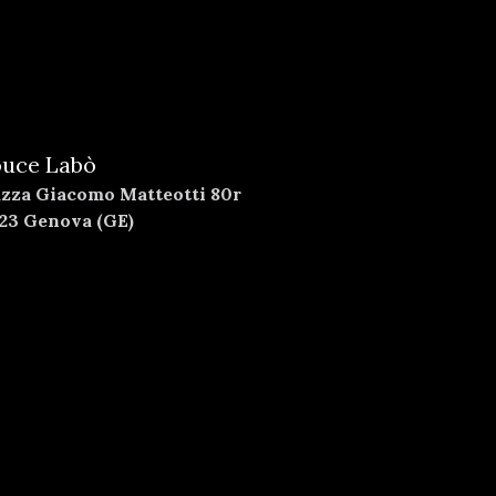
uce Labò
azza Giacomo Matteotti 80r
123 Genova (GE)