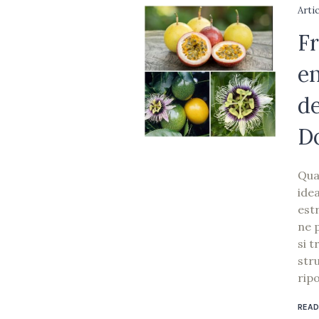
Arti
Fr
en
de
D
Qua
idea
est
ne 
si t
str
ripo
READ