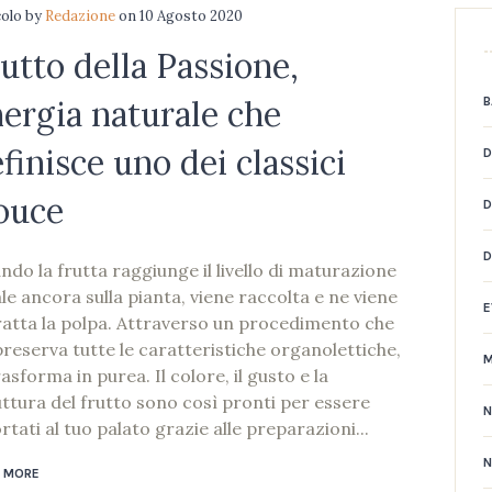
colo
by
Redazione
on
10 Agosto 2020
utto della Passione,
ergia naturale che
B
finisce uno dei classici
D
ouce
D
ndo la frutta raggiunge il livello di maturazione
le ancora sulla pianta, viene raccolta e ne viene
E
ratta la polpa. Attraverso un procedimento che
preserva tutte le caratteristiche organolettiche,
rasforma in purea. Il colore, il gusto e la
uttura del frutto sono così pronti per essere
rtati al tuo palato grazie alle preparazioni...
N
 MORE