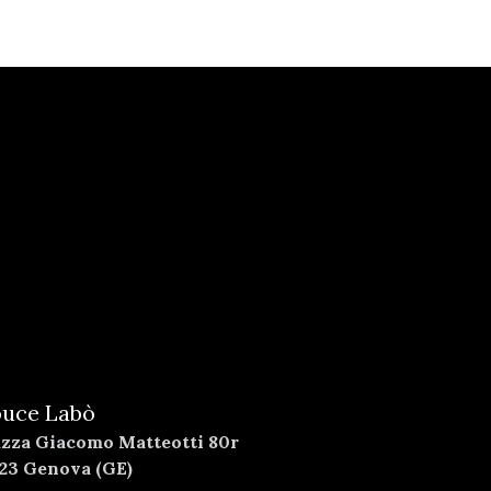
uce Labò
azza Giacomo Matteotti 80r
123 Genova (GE)