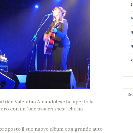
E
N
R
utrice Valentina Amandolese ha aperto la
avoro con un
“one women show”
che ha
.
a proposto il suo nuovo album con grande auto