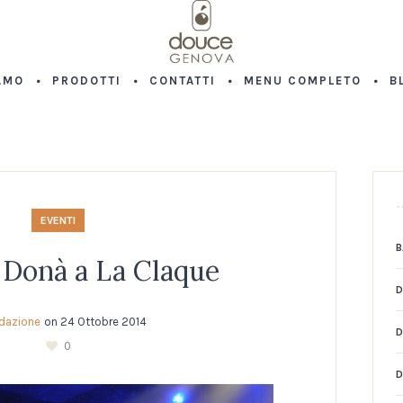
AMO
PRODOTTI
CONTATTI
MENU COMPLETO
B
EVENTI
B
 Donà a La Claque
D
dazione
on
24 Ottobre 2014
D
0