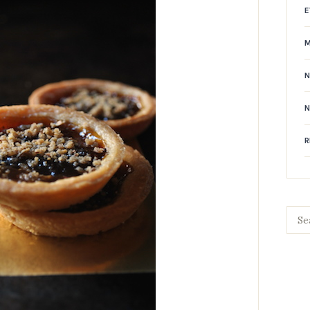
E
N
R