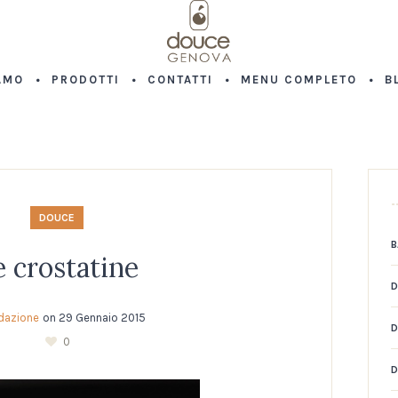
AMO
PRODOTTI
CONTATTI
MENU COMPLETO
B
DOUCE
B
e crostatine
D
dazione
on
29 Gennaio 2015
D
0