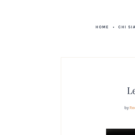
HOME
CHI SI
L
by
Re