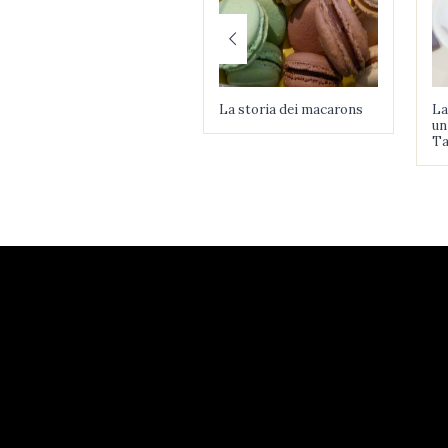
La storia dei macarons
La
un
Ta