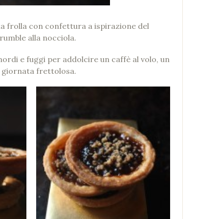
a frolla con confettura a ispirazione del
rumble alla nocciola.
mordi e fuggi per addolcire un caffè al volo, un
giornata frettolosa.