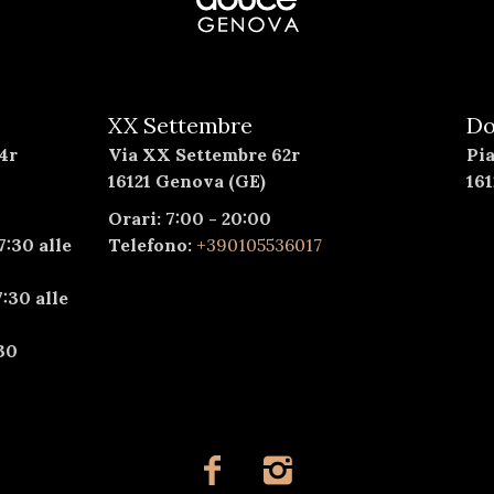
XX Settembre
Do
4r
Via XX Settembre 62r
Pi
16121 Genova (GE)
16
Orari: 7:00 - 20:00
7:30 alle
Telefono:
+390105536017
:30 alle
30