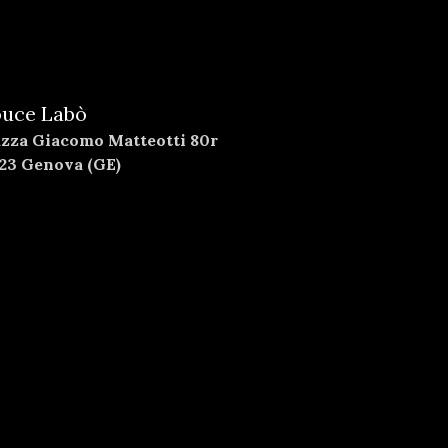
uce Labò
azza Giacomo Matteotti 80r
123 Genova (GE)