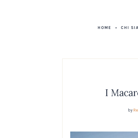
HOME
CHI SI
I Macar
by
Re