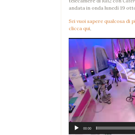
telecamere di
Rai2
con
Cater
andata in onda lunedì 19 ott
Sei vuoi sapere qualcosa di p
clicca qui
,
Video
Player
00:00