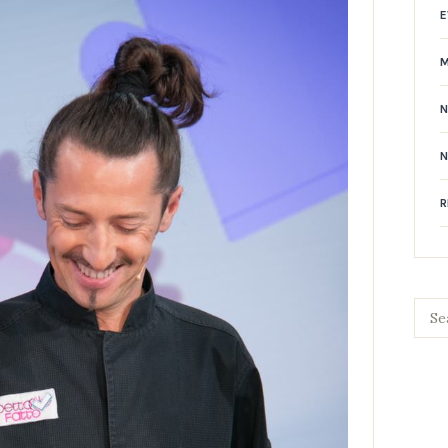
E
N
R