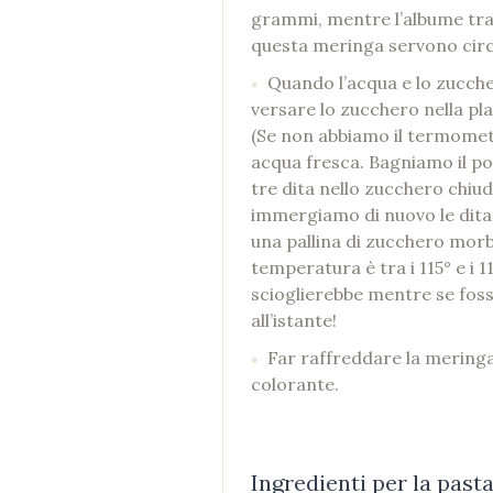
grammi, mentre l’albume tra 
questa meringa servono circa
Quando l’acqua e lo zucche
versare lo zucchero nella pla
(Se non abbiamo il termomet
acqua fresca. Bagniamo il poll
tre dita nello zucchero chiu
immergiamo di nuovo le dita
una pallina di zucchero morbi
temperatura è tra i 115° e i 1
scioglierebbe mentre se foss
all’istante!
Far raffreddare la meringa 
colorante.
Ingredienti per la past