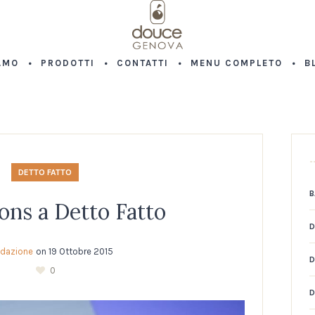
AMO
PRODOTTI
CONTATTI
MENU COMPLETO
B
DETTO FATTO
B
ons a Detto Fatto
D
dazione
on
19 Ottobre 2015
D
0