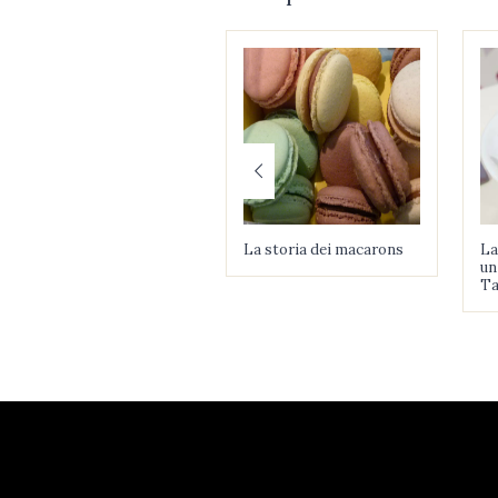
La storia dei macarons
La
un
Ta