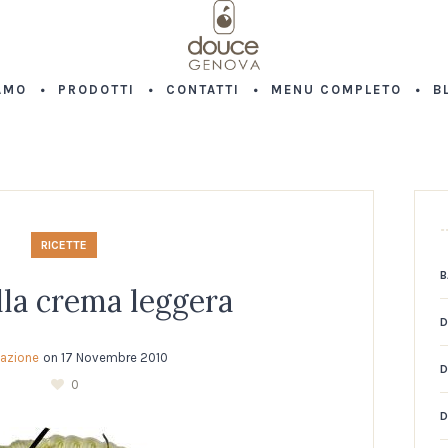
AMO
PRODOTTI
CONTATTI
MENU COMPLETO
B
RICETTE
B
lla crema leggera
D
azione
on
17 Novembre 2010
D
0