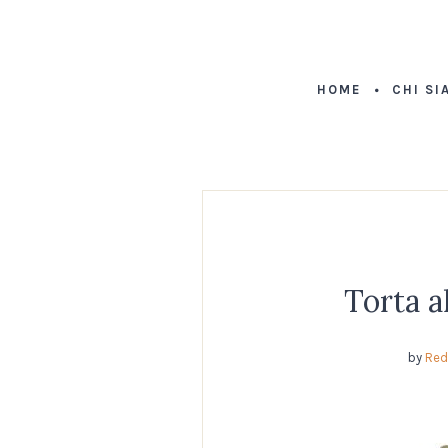
HOME
CHI SI
Torta a
by
Red