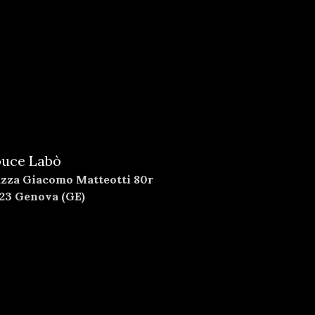
uce Labò
azza Giacomo Matteotti 80r
123 Genova (GE)