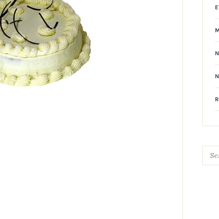
E
N
R