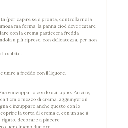
ta (per capire se è pronta, controllarne la
umosa ma ferma, la panna cioè deve restare
olare con la crema pasticcera fredda
nendola a più riprese, con delicatezza, per non
rla subito.
e unire a freddo con il liquore.
gna e inzupparlo con lo sciroppo. Farcire,
rca 1 cm e mezzo di crema, aggiungere il
agna e inzuppare anche questo con lo
coprire la torta di crema e, con un sac à
rigato, decorare a piacere.
fero per almeno due ore.