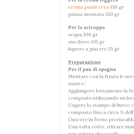
crema pasticcera
150 gr
panna montata 350 gr
Per lo sciroppo
acqua 100 gr
zucchero 135 gr
liquore a piacere 25 gr
Preparazione
Per il pan di spagna
Montare con la frusta le uova
nastro”.
Aggiungere lentamente la fa
composto utilizzando un lecc
Ungere lo stampo di burro con
composto fino a circa ¾ dell’
Cuocere in forno preriscalda
Una volta cotto, ritirare im
per evitare che secchi.