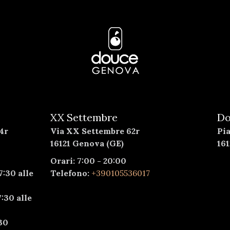
XX Settembre
Do
4r
Via XX Settembre 62r
Pi
16121 Genova (GE)
16
Orari: 7:00 - 20:00
7:30 alle
Telefono:
+390105536017
:30 alle
30