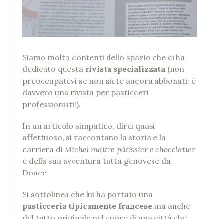
Siamo molto contenti dello spazio che ci ha
dedicato questa
rivista specializzata
(non
preoccupatevi se non siete ancora abbonati: è
davvero una rivista per pasticceri
professionisti!).
In un articolo simpatico, direi quasi
affettuoso, si raccontano la storia e la
carriera di
Michel maitre pâtissier e chocolatier
e della sua avventura tutta genovese da
Douce.
Si sottolinea che lui ha portato una
pasticceria tipicamente francese
ma anche
del tutto originale nel cuore di una città che,