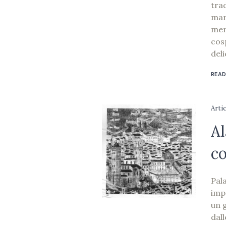
trad
mare
mer
cos
deli
READ
Arti
Al
co
Pal
imp
un 
dal