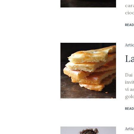
car
cioc
READ
Arti
La
Dai 
invi
vi a
golo
READ
Arti