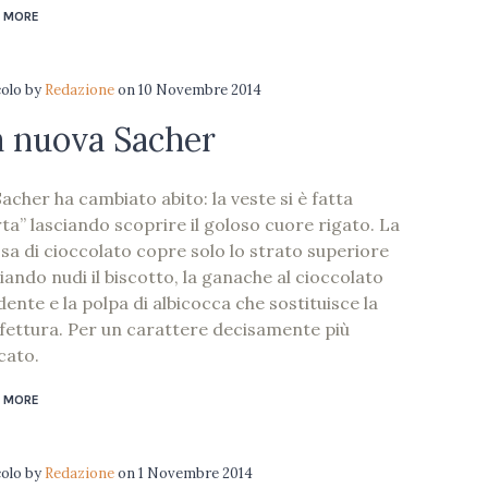
 MORE
colo
by
Redazione
on
10 Novembre 2014
a nuova Sacher
acher ha cambiato abito: la veste si è fatta
rta” lasciando scoprire il goloso cuore rigato. La
ssa di cioccolato copre solo lo strato superiore
iando nudi il biscotto, la ganache al cioccolato
ente e la polpa di albicocca che sostituisce la
fettura. Per un carattere decisamente più
cato.
 MORE
colo
by
Redazione
on
1 Novembre 2014