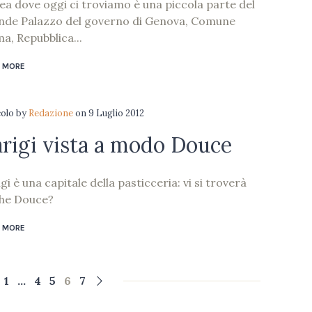
rea dove oggi ci troviamo è una piccola parte del
nde Palazzo del governo di Genova, Comune
a, Repubblica...
 MORE
colo
by
Redazione
on
9 Luglio 2012
rigi vista a modo Douce
gi è una capitale della pasticceria: vi si troverà
he Douce?
 MORE
1
…
4
5
6
7