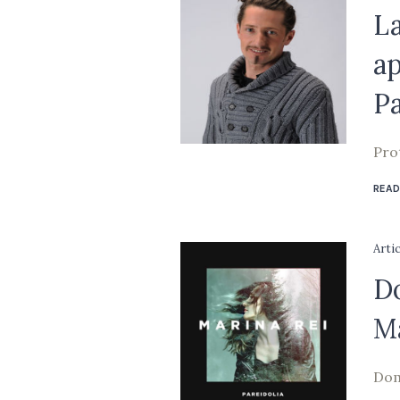
La
a
P
Pro
READ
Arti
Do
Ma
Dom