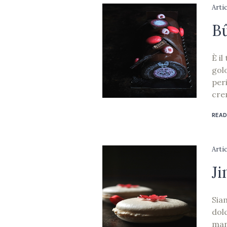
Arti
B
È il
gol
per
cre
READ
Arti
Ji
Sia
dolc
man