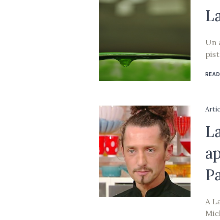
La
Un 
pis
READ
Arti
La
a
P
A L
Mic