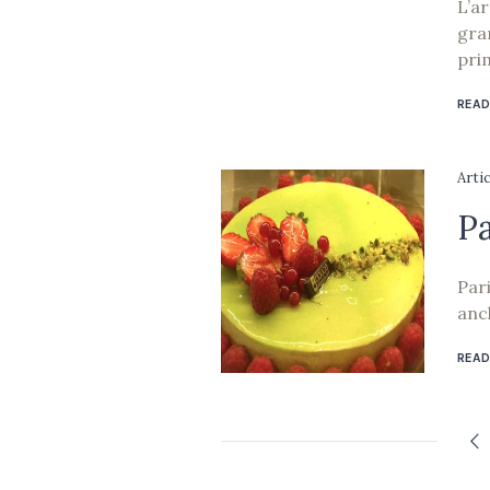
L’a
gra
prim
READ
Arti
Pa
Pari
anc
READ