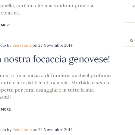
amella, carillon che nascondono preziosi
R
colatini...
 MORE
colo
by
Redazione
on
27 Novembre 2014
 nostra focaccia genovese!
nostri forni inizia a diffondersi anche il profumo
tante e irresistibile di focaccia. Morbida e secca
spetta per farsi assaggiare in tutta la sua
sità!
 MORE
colo
by
Redazione
on
22 Novembre 2014