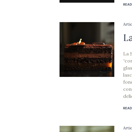
READ
Arti
L
La S
“co
gla
lasc
fond
con
deli
READ
Arti