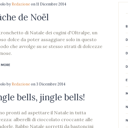
colo
by
Redazione
on
11 Dicembre 2014
ûche de Noël
B
 tronchetto di Natale dei cugini d'Oltralpe, un
oso dolce da poter assaggiare solo in questo
D
iodo che avvolge su se stesso strati di dolcezze
mose.
D
 MORE
E
colo
by
Redazione
on
3 Dicembre 2014
ngle bells, jingle bells!
mo pronti ad aspettare il Natale in tutta
ezza: alberelli di cioccolato croccante alle
N
dorle, Babbo Natale sorretti da bastoncini