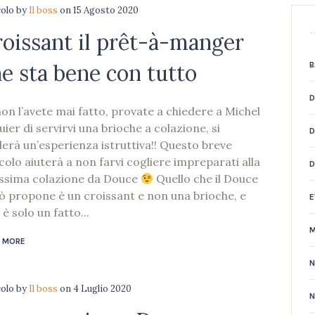
colo
by
Il boss
on
15 Agosto 2020
oissant il prêt-à-manger
e sta bene con tutto
B
D
non l’avete mai fatto, provate a chiedere a Michel
ier di servirvi una brioche a colazione, si
D
elerà un’esperienza istruttiva!! Questo breve
colo aiuterà a non farvi cogliere impreparati alla
ssima colazione da Douce
Quello che il Douce
ò propone è un croissant e non una brioche, e
E
è solo un fatto...
 MORE
colo
by
Il boss
on
4 Luglio 2020
N