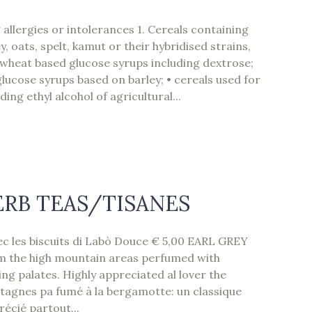
allergies or intolerances 1. Cereals containing
y, oats, spelt, kamut or their hybridised strains,
 wheat based glucose syrups including dextrose;
lucose syrups based on barley; • cereals used for
ding ethyl alcohol of agricultural...
ERB TEAS/TISANES
c les biscuits di Labò Douce € 5,00 EARL GREY
m the high mountain areas perfumed with
ng palates. Highly appreciated al lover the
tagnes pa fumé à la bergamotte: un classique
́cié partout...