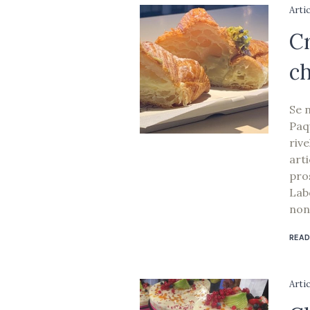
Arti
Cr
ch
Se 
Paqu
riv
arti
pro
Lab
non 
READ
Arti