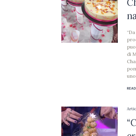
C
na
“Da 
pro
puo’
di 
Cha
pom
uno
READ
Arti
“