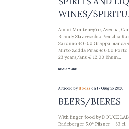
SPIRITS AND LI
WINES/SPIRITU
Amari Montenegro, Averna, Cama
Brandy Stravecchio, Vecchia Ro
Saronno € 6,00 Grappa bianca €
Mirto Zedda Piras € 6,00 Port
23 years/ans € 12,00 Rhum...
READ MORE
Articolo
by
Il boss
on
17 Giugno 2020
BEERS/BIERES
With finger food by DOUCE LAB
Radeberger 5.0° Pilsner – 33 cl