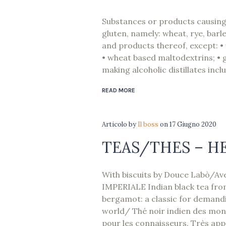
Substances or products causing 
gluten, namely: wheat, rye, barle
and products thereof, except: •
• wheat based maltodextrins; • g
making alcoholic distillates inclu
READ MORE
Articolo
by
Il boss
on
17 Giugno 2020
TEAS/THES – H
With biscuits by Douce Labò/Ave
IMPERIALE Indian black tea fro
bergamot: a classic for demandi
world/ Thé noir indien des mon
pour les connaisseurs. Très appre