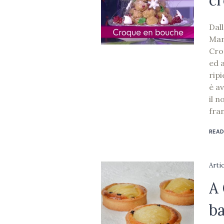
cr
Dal
Mar
Cro
ed 
rip
è av
il 
fran
READ
Arti
A 
ba