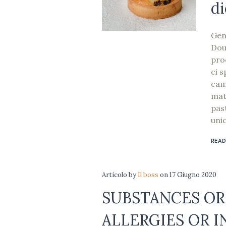
d
Gen
Dou
pro
ci 
cam
mat
past
unic
READ
Articolo
by
Il boss
on
17 Giugno 2020
SUBSTANCES OR
ALLERGIES OR 