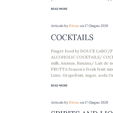
READ MORE
Articolo
by
Il boss
on
17 Giugno 2020
COCKTAILS
Finger food by DOUCE LABO’/F
ALCOHOLIC COCKTAILS/ COCKT
milk, Ananas, Banana/ Lait de
FRUTTA Season’s fresh fruit mix
Lime, Grapefruit, sugar, soda O
READ MORE
Articolo
by
Il boss
on
17 Giugno 2020